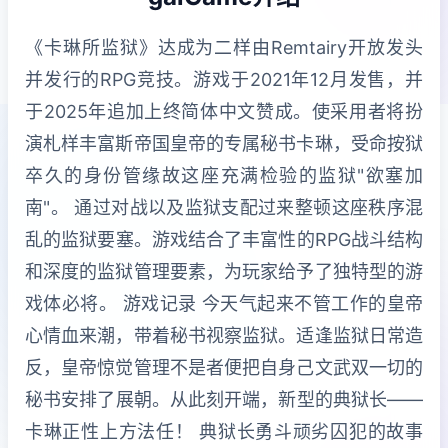
《卡琳所监狱》达成为二样由Remtairy开放发头
并发行的RPG竞技。游戏于2021年12月发售，并
于2025年追加上终简体中文赞成。使采用者将扮
演札样丰富斯帝国皇帝的专属秘书卡琳，受命按狱
卒久的身份管缘故这座充满检验的监狱"欲塞加
南"。 通过对战以及监狱支配过来整顿这座秩序混
乱的监狱要塞。游戏结合了丰富性的RPG战斗结构
和深度的监狱管理要素，为玩家给予了独特型的游
戏体必将。 游戏记录 今天气起来不管工作的皇帝
心情血来潮，带着秘书视察监狱。适逢监狱日常造
反，皇帝惊觉管理不是者便把自身己文武双一切的
秘书安排了展朝。从此刻开端，新型的典狱长——
卡琳正性上方法任！ 典狱长勇斗顽劣囚犯的故事